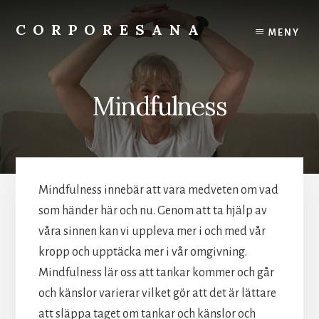
Skip
to
CORPORESANA
MENY
content
Företaget
för
hälsofrämjande
Mindfulness
aktiviteter
Mindfulness innebär att vara medveten om vad
som händer här och nu. Genom att ta hjälp av
våra sinnen kan vi uppleva mer i och med vår
kropp och upptäcka mer i vår omgivning.
Mindfulness lär oss att tankar kommer och går
och känslor varierar vilket gör att det är lättare
att släppa taget om tankar och känslor och